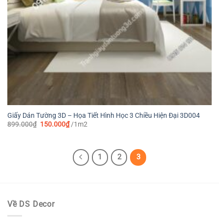
Giấy Dán Tường 3D – Họa Tiết Hình Học 3 Chiều Hiện Đại 3D004
Giá
Giá
899.000
₫
150.000
₫
/1m2
gốc
hiện
là:
tại
899.000₫.
là:
150.000₫.
1
2
3
Về DS Decor