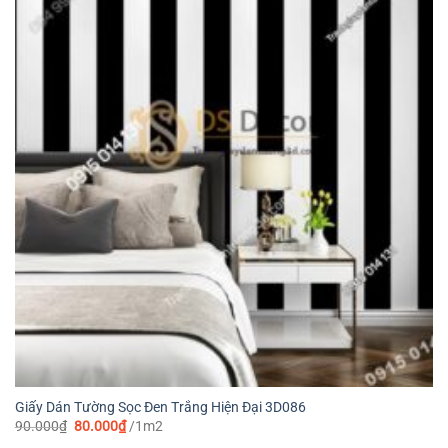
Giấy Dán Tường Sọc Đen Trắng Hiện Đại 3D086
Giá
Giá
90.000
₫
80.000
₫
/1m2
gốc
hiện