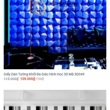
Giấy Dán Tường Khối Đa Giác Hình Học 3D Mã 3D049
Giá
Giá
115.000
₫
109.000
₫
/1m2
gốc
hiện
là:
tại
115.000₫.
là:
109.000₫.