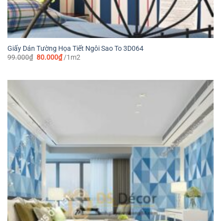
Giấy Dán Tường Họa Tiết Ngôi Sao To 3D064
Giá
Giá
99.000
₫
80.000
₫
/1m2
gốc
hiện
là:
tại
99.000₫.
là:
80.000₫.