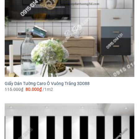
Giấy Dán Tường Caro Ô Vuông Trắng 3D088
Giá
Giá
115.000
₫
80.000
₫
/1m2
gốc
hiện
là:
tại
115.000₫.
là:
80.000₫.