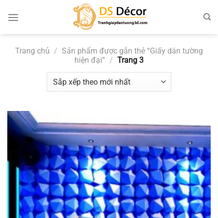
Chuyển
đến
nội
dung
Trang chủ
/
Sản phẩm được gắn thẻ “Giấy dán tường
hiện đại”
/
Trang 3