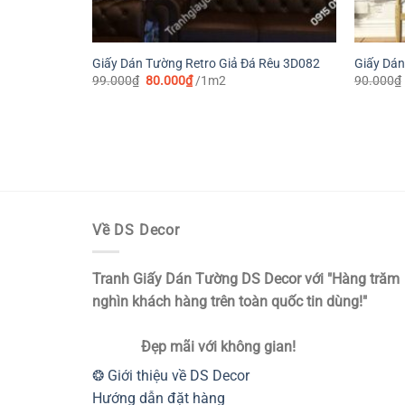
Giấy Dán Tường Retro Giả Đá Rêu 3D082
Giấy Dán
Giá
Giá
99.000
₫
80.000
₫
/1m2
90.000
₫
gốc
hiện
là:
tại
99.000₫.
là:
80.000₫.
Về DS Decor
Tranh Giấy Dán Tường DS Decor với "Hàng trăm
nghìn khách hàng trên toàn quốc tin dùng!"
Đẹp mãi với không gian!
❂ Giới thiệu về DS Decor
Hướng dẫn đặt hàng