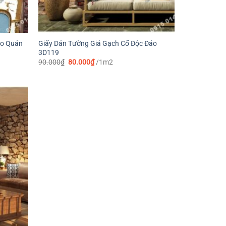
ho Quán
Giấy Dán Tường Giả Gạch Cổ Độc Đáo
3D119
Giá
Giá
90.000
₫
80.000
₫
/1m2
gốc
hiện
là:
tại
90.000₫.
là:
80.000₫.