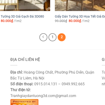
 Tường 3D Giả Gạch Đá 3D080
Giấy Dán Tường 3D Họa Tiết Giả 
Giá
Giá
Giá
Giá
80.000
₫
/1m2
99.000
₫
80.000
₫
/1m2
gốc
hiện
gốc
hiện
là:
tại
là:
tại
90.000₫.
là:
99.000₫.
là:
80.000₫.
80.000₫.
1
2
ĐỊA CHỈ LIÊN HỆ
G
Địa chỉ:
Hoàng Công Chất, Phường Phú Diễn, Quận
T
Bắc Từ Liêm, Hà Nội
Vớ
Số điện thoại:
0915.014.131 – 0949.992.665
nh
Thư điện tử:
Tranhgiaydantuong3d.com@gmail.com