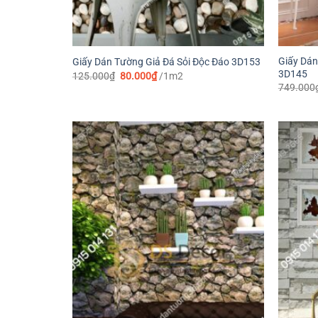
Giấy Dán
Giấy Dán Tường Giả Đá Sỏi Độc Đáo 3D153
3D145
Giá
Giá
125.000
₫
80.000
₫
/1m2
gốc
hiện
749.000
là:
tại
125.000₫.
là:
80.000₫.