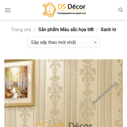
Chuyển
đến
nội
dung
Trang chủ
/
Sản phẩm Màu sắc họa tiết
/
Xanh lơ