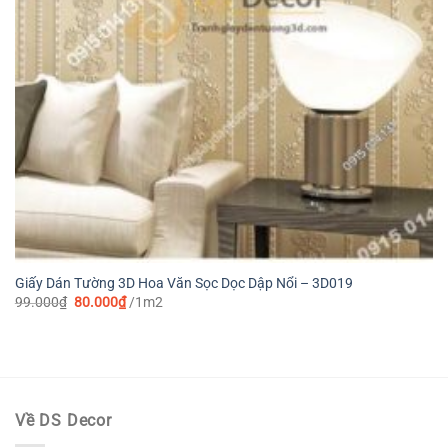
Giấy Dán Tường 3D Hoa Văn Sọc Dọc Dập Nổi – 3D019
Giá
Giá
99.000
₫
80.000
₫
/1m2
gốc
hiện
là:
tại
99.000₫.
là:
80.000₫.
Về DS Decor