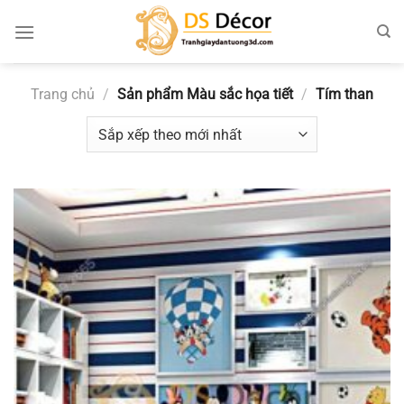
Chuyển
đến
nội
dung
Trang chủ
/
Sản phẩm Màu sắc họa tiết
/
Tím than