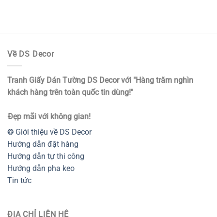
gốc
hiện
là:
tại
109.000₫.
là:
90.000₫.
Về DS Decor
Tranh Giấy Dán Tường DS Decor với "Hàng trăm nghìn
khách hàng trên toàn quốc tin dùng!"
Đẹp mãi với không gian!
❂ Giới thiệu về DS Decor
Hướng dẫn đặt hàng
Hướng dẫn tự thi công
Hướng dẫn pha keo
Tin tức
ĐỊA CHỈ LIÊN HỆ