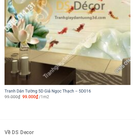
Tranh Dán Tường 5D Giả Ngọc Thạch – 5D016
Giá
Giá
99.000
₫
99.000
₫
/1m2
gốc
hiện
là:
tại
99.000₫.
là:
99.000₫.
Về DS Decor