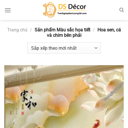
Chuyển
đến
nội
dung
Trang chủ
/
Sản phẩm Màu sắc họa tiết
/
Hoa sen, cá
và chim bên phải