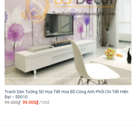
Tranh Dán Tường 5D Họa Tiết Hoa Bồ Công Anh Phối Chi Tiết Hiện
Đại – 5D010
Giá
Giá
99.000
₫
99.000
₫
/1m2
gốc
hiện
là:
tại
99.000₫.
là:
99.000₫.