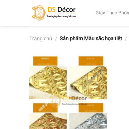
Chuyển
đến
Giấy Theo Phò
nội
dung
Trang chủ
/
Sản phẩm Màu sắc họa tiết
/