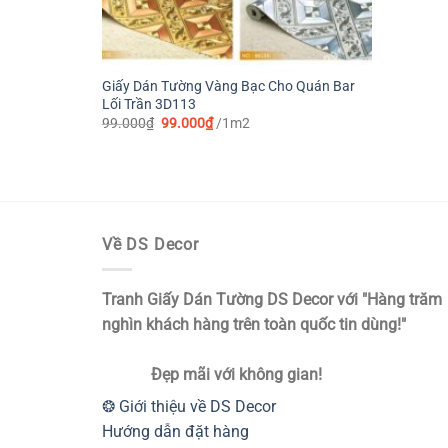
Giấy Dán Tường Vàng Bạc Cho Quán Bar
Lối Trần 3D113
Giá
Giá
99.000
₫
99.000
₫
/1m2
gốc
hiện
là:
tại
99.000₫.
là:
99.000₫.
Về DS Decor
Tranh Giấy Dán Tường DS Decor với "Hàng trăm
nghìn khách hàng trên toàn quốc tin dùng!"
Đẹp mãi với không gian!
❂ Giới thiệu về DS Decor
Hướng dẫn đặt hàng