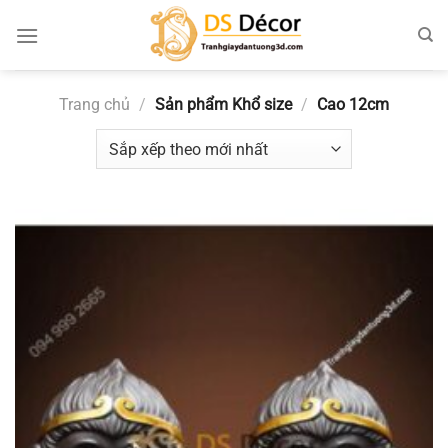
Chuyển
đến
nội
dung
Trang chủ
/
Sản phẩm Khổ size
/
Cao 12cm