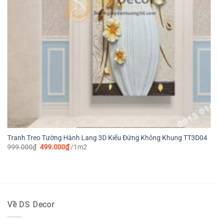
Tranh Treo Tường Hành Lang 3D Kiểu Đứng Không Khung TT3D04
Giá
Giá
999.000
₫
499.000
₫
/1m2
gốc
hiện
là:
tại
999.000₫.
là:
499.000₫.
Về DS Decor