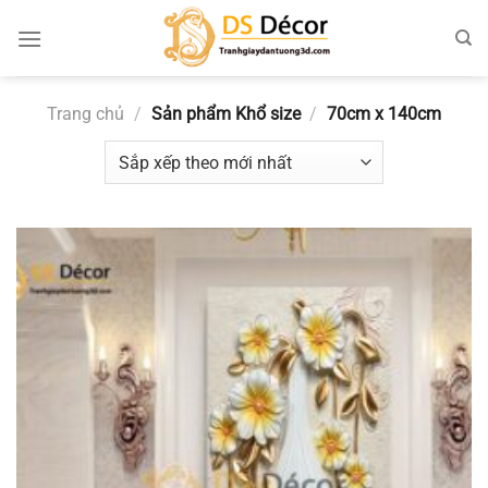
Chuyển
đến
nội
dung
Trang chủ
/
Sản phẩm Khổ size
/
70cm x 140cm