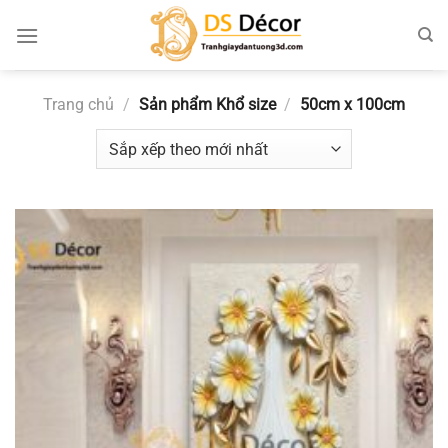
Chuyển
đến
nội
dung
Trang chủ
/
Sản phẩm Khổ size
/
50cm x 100cm