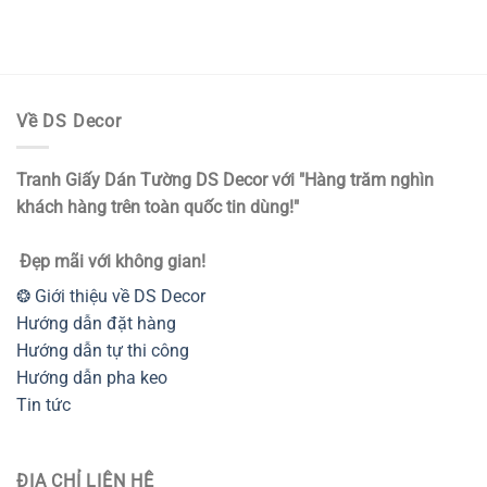
gốc
hiện
là:
tại
1.500.000₫.
là:
1.200.000₫.
Về DS Decor
Tranh Giấy Dán Tường DS Decor với "Hàng trăm nghìn
khách hàng trên toàn quốc tin dùng!"
Đẹp mãi với không gian!
❂ Giới thiệu về DS Decor
Hướng dẫn đặt hàng
Hướng dẫn tự thi công
Hướng dẫn pha keo
Tin tức
ĐỊA CHỈ LIÊN HỆ