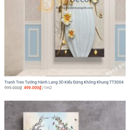
Tranh Treo Tường Hành Lang 3D Kiểu Đứng Không Khung TT3D04
Giá
Giá
999.000
₫
499.000
₫
/1m2
gốc
hiện
là:
tại
999.000₫.
là:
499.000₫.