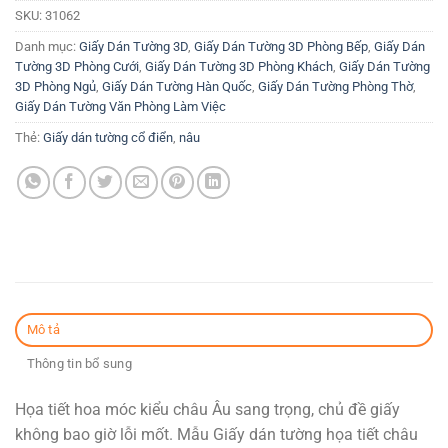
SKU:
31062
là:
tại
99.000₫.
là:
Danh mục:
Giấy Dán Tường 3D
,
Giấy Dán Tường 3D Phòng Bếp
,
Giấy Dán
68.000₫.
Tường 3D Phòng Cưới
,
Giấy Dán Tường 3D Phòng Khách
,
Giấy Dán Tường
3D Phòng Ngủ
,
Giấy Dán Tường Hàn Quốc
,
Giấy Dán Tường Phòng Thờ
,
Giấy Dán Tường Văn Phòng Làm Việc
Thẻ:
Giấy dán tường cổ điển
,
nâu
Mô tả
Thông tin bổ sung
Họa tiết hoa móc kiểu châu Âu sang trọng, chủ đề giấy
không bao giờ lỗi mốt. Mẫu Giấy dán tường họa tiết châu