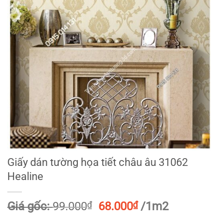
Giấy dán tường họa tiết châu âu 31062
Healine
Giá
Giá
Giá gốc:
99.000
₫
68.000
₫
/1m2
gốc
hiện