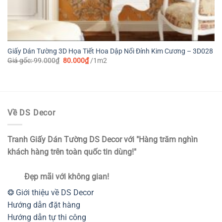
Giấy Dán Tường 3D Họa Tiết Hoa Dập Nổi Đính Kim Cương – 3D028
Giá
Giá
Giá gốc:
99.000
₫
80.000
₫
/1m2
gốc
hiện
là:
tại
99.000₫.
là:
80.000₫.
Về DS Decor
Tranh Giấy Dán Tường DS Decor với "Hàng trăm nghìn
khách hàng trên toàn quốc tin dùng!"
Đẹp mãi với không gian!
❂ Giới thiệu về DS Decor
Hướng dẫn đặt hàng
Hướng dẫn tự thi công