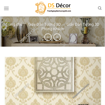
Chuyển
đến
nội
dung
Trang chủ
/
Giấy Dán Tường 3D
/
Giấy Dán Tường 3D
Phòng Khách