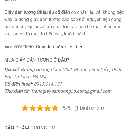
Giấy dán tường Châu âu cổ điển
có chất liệu vải không dệt:
Đây là dòng giấy dán tường cao cấp bởi nguyên liệu dạng
bột sau đó ép lại với áp suất lớn tạo nên bề mặt nhẵn như
vải, và có độ dai, độ bền cao, khó bị rách.
==>
Xem thêm
:
Giấy dán tường cổ điển
MUA GIẤY DÁN TƯỜNG Ở ĐÂU?
Địa chỉ
: Đường Hoàng Công Chất, Phường Phú Diễn, Quận
Bắc Từ Liêm, Hà Nội
Số điện thoại
: 0915.014.131
Thư điện tử
: Tranhgiaydantuong3d.com@gmail.com
5/5 - (1 bình chọn)
SẢN PHẨM TƯƠNG TỰ