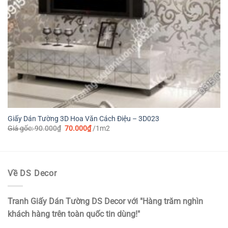
Giấy Dán Tường 3D Hoa Văn Cách Điệu – 3D023
Giá
Giá
Giá gốc:
90.000
₫
70.000
₫
/1m2
gốc
hiện
là:
tại
90.000₫.
là:
70.000₫.
Về DS Decor
Tranh Giấy Dán Tường DS Decor với "Hàng trăm nghìn
khách hàng trên toàn quốc tin dùng!"