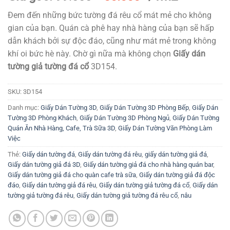
gốc
hiện
Đem đến những bức tường đá rêu cổ mát mẻ cho không
là:
tại
gian của bạn. Quán cà phê hay nhà hàng của bạn sẽ hấp
99.000₫.
là:
dẫn khách bởi sự độc đáo, cũng như mát mẻ trong không
80.000₫.
khí oi bức hè này. Chờ gì nữa mà không chọn
Giấy dán
tường giả tường đá cổ
3D154.
SKU:
3D154
Danh mục:
Giấy Dán Tường 3D
,
Giấy Dán Tường 3D Phòng Bếp
,
Giấy Dán
Tường 3D Phòng Khách
,
Giấy Dán Tường 3D Phòng Ngủ
,
Giấy Dán Tường
Quán Ăn Nhà Hàng, Cafe, Trà Sữa 3D
,
Giấy Dán Tường Văn Phòng Làm
Việc
Thẻ:
Giấy dán tường đá
,
Giấy dán tường đá rêu
,
giấy dán tường giả đá
,
Giấy dán tường giả đá 3D
,
Giấy dán tường giả đá cho nhà hàng quán bar
,
Giấy dán tường giả đá cho quàn cafe trà sữa
,
Giấy dán tường giả đá độc
đáo
,
Giấy dán tường giả đá rêu
,
Giấy dán tường giả tường đá cổ
,
Giấy dán
tường giả tường đá rêu
,
Giấy dán tường giả tường đá rêu cổ
,
nâu