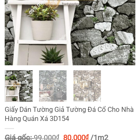
Giấy Dán Tường Giả Tường Đá Cổ Cho Nhà
Hàng Quán Xá 3D154
Giá
Giá
Giá gốc:
99.000
₫
80.000
₫
/1m2