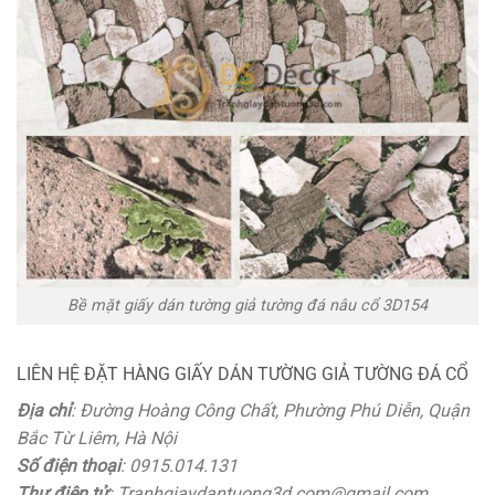
Bề mặt giấy dán tường giả tường đá nâu cổ 3D154
LIÊN HỆ ĐẶT HÀNG GIẤY DÁN TƯỜNG GIẢ TƯỜNG ĐÁ CỔ
Địa chỉ
: Đường Hoàng Công Chất, Phường Phú Diễn, Quận
Bắc Từ Liêm, Hà Nội
Số điện thoại
: 0915.014.131
Thư điện tử
: Tranhgiaydantuong3d.com@gmail.com