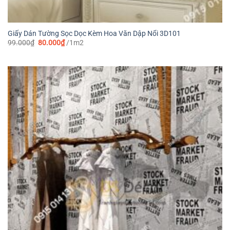
Giấy Dán Tường Sọc Dọc Kèm Hoa Văn Dập Nổi 3D101
Giá
Giá
99.000
₫
80.000
₫
/1m2
gốc
hiện
là:
tại
99.000₫.
là:
80.000₫.