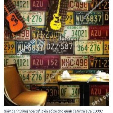
Giấy dán tường họa tiết biển số xe cho quán cafe trà sữa 3D307