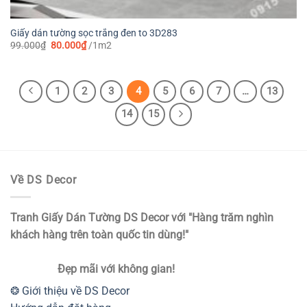
Giấy dán tường sọc trắng đen to 3D283
Giá
Giá
99.000
₫
80.000
₫
/1m2
gốc
hiện
là:
tại
99.000₫.
là:
80.000₫.
1
2
3
4
5
6
7
…
13
14
15
Về DS Decor
Tranh Giấy Dán Tường DS Decor với "Hàng trăm nghìn
khách hàng trên toàn quốc tin dùng!"
Đẹp mãi với không gian!
❂ Giới thiệu về DS Decor