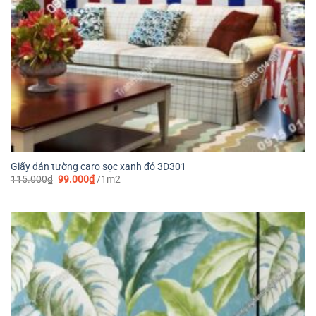
Giấy dán tường caro sọc xanh đỏ 3D301
Giá
Giá
115.000
₫
99.000
₫
/1m2
gốc
hiện
là:
tại
115.000₫.
là:
99.000₫.