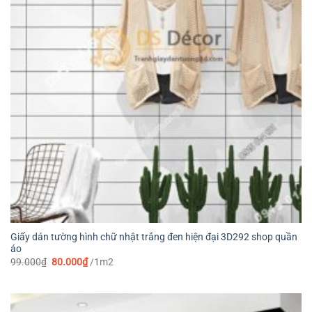
Giấy dán tường hình chữ nhật trắng đen hiện đại 3D292 shop quần
áo
Giá
Giá
99.000
₫
80.000
₫
/1m2
gốc
hiện
là:
tại
99.000₫.
là:
80.000₫.