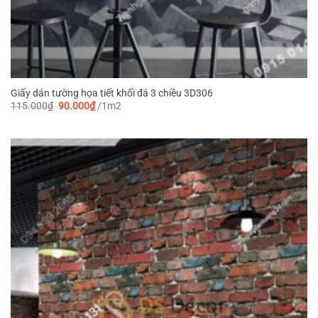
Giấy dán tường họa tiết khối đá 3 chiều 3D306
Giá
Giá
115.000
₫
90.000
₫
/1m2
gốc
hiện
là:
tại
115.000₫.
là:
90.000₫.