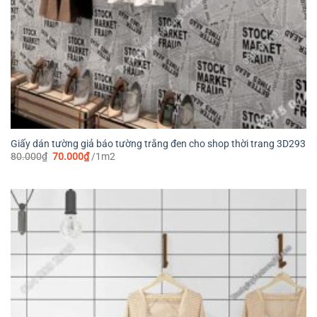
Giấy dán tường giả báo tường trắng đen cho shop thời trang 3D293
Giá
Giá
80.000
₫
70.000
₫
/1m2
gốc
hiện
là:
tại
80.000₫.
là:
70.000₫.