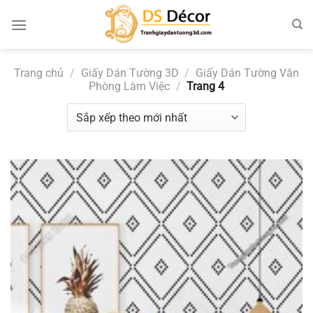
Chuyển
đến
nội
dung
Trang chủ
/
Giấy Dán Tường 3D
/
Giấy Dán Tường Văn
Phòng Làm Việc
/
Trang 4