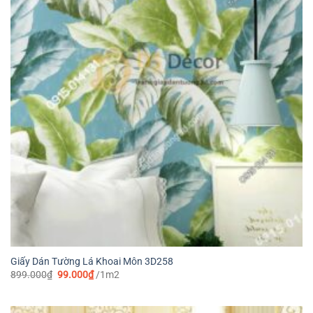
Giấy Dán Tường Lá Khoai Môn 3D258
Giá
Giá
899.000
₫
99.000
₫
/1m2
gốc
hiện
là:
tại
899.000₫.
là:
99.000₫.