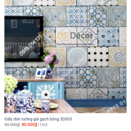
Giấy dán tường giả gạch bông 3D303
Giá
Giá
90.000
₫
80.000
₫
/1m2
gốc
hiện